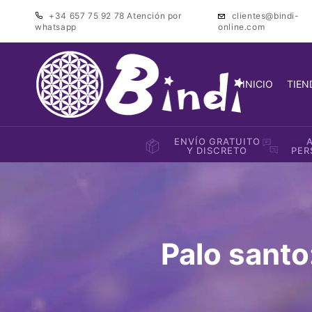
+34 657 75 92 78
Atención por
clientes@bindi-
whatsapp
online.com
INICIO
TIEN
ENVÍO GRATUITO
Y DISCRETO
PER
Palo santo