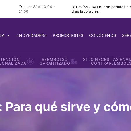
Lun-Sáb: 10:00 -
▷ Envíos GRATIS con pedidos a pa
días laborables
21.00
DA
⭐NOVEDADES⭐
PROMOCIONES
CONÓCENOS
SER
ATENCIÓN
REEMBOLSO
SI LO NECESITAS ENV
SONALIZADA
GARANTIZADO
CONTRAREEMBOL
: Para qué sirve y có