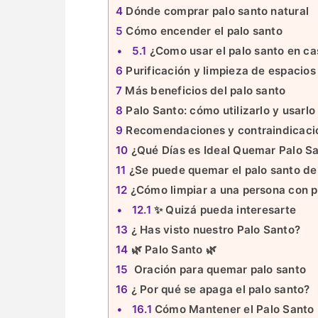
4
Dónde comprar palo santo natural
5
Cómo encender el palo santo
5.1
¿Como usar el palo santo en ca
6
Purificación y limpieza de espacios
7
Más beneficios del palo santo
8
Palo Santo: cómo utilizarlo y usarl
9
Recomendaciones y contraindicacio
10
¿Qué Días es Ideal Quemar Palo S
11
¿Se puede quemar el palo santo de
12
¿Cómo limpiar a una persona con p
12.1
✨ Quizá pueda interesarte
13
¿ Has visto nuestro Palo Santo?
14
🌿 Palo Santo 🌿
15
Oración para quemar palo santo
16
¿ Por qué se apaga el palo santo?
16.1
Cómo Mantener el Palo Santo 