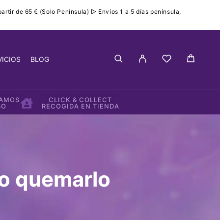
rtir de 65 € (Solo Península) ▷ Envíos 1 a 5 días península,
VICIOS
BLOG
IAMOS
CLICK & COLLECT
SO
RECOGIDA EN TIENDA
mo quemarlo