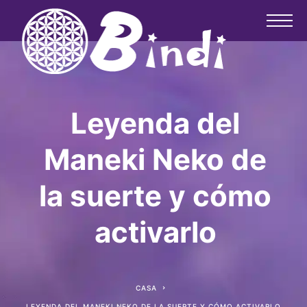
Leyenda del
Maneki Neko de
la suerte y cómo
activarlo
CASA
LEYENDA DEL MANEKI NEKO DE LA SUERTE Y CÓMO ACTIVARLO