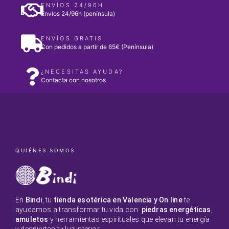
ENVÍOS 24/96H
Envíos 24/96h (península)
ENVÍOS GRATIS
Con pedidos a partir de 65€ (Península)
¿NECESITAS AYUDA?
Contacta con nosotros
QUIÉNES SOMOS
En
Bindi
, tu
tienda esotérica en Valencia y On line
te
ayudamos a transformar tu vida con
piedras energéticas
,
amuletos
y herramientas espirituales que elevan tu energía
y despiertan tu luz interior.