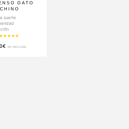
IENSO GATO
CHINO
a suerte
peridad
cción
Valorado con
5.00
de 5
0
€
IVA INCLUIDO