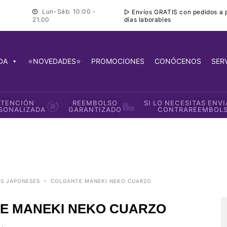
Lun-Sáb: 10:00 -
▷ Envíos GRATIS con pedidos a pa
días laborables
21.00
DA
⭐NOVEDADES⭐
PROMOCIONES
CONÓCENOS
SER
ATENCIÓN
REEMBOLSO
SI LO NECESITAS ENV
SONALIZADA
GARANTIZADO
CONTRAREEMBOL
OS JAPONESES
COLGANTE MANEKI NEKO CUARZO
E MANEKI NEKO CUARZO