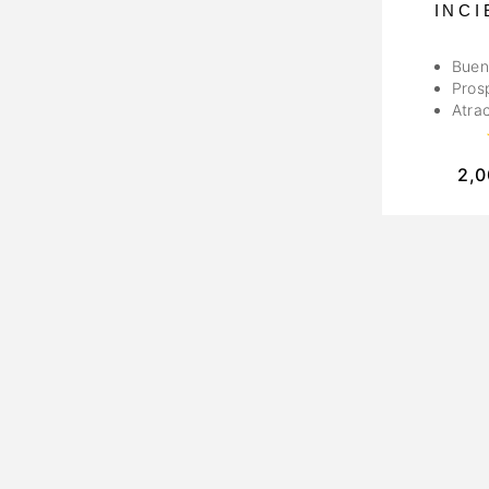
INC
Buen
Pros
Atra
2,0