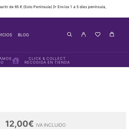
rtir de 65 € (Solo Península) ▷ Envíos 1 a 5 días península,
VICIOS
BLOG
IAMOS
CLICK & COLLECT
SO
RECOGIDA EN TIENDA
12,00
€
IVA INCLUIDO