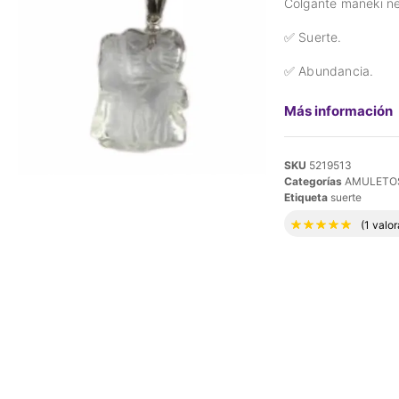
Colgante maneki n
✅ Suerte.
✅ Abundancia.
Más información
SKU
5219513
Categorías
AMULETOS
Etiqueta
suerte
Valora
(
1
valor