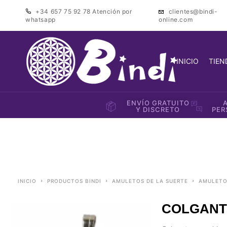
+34 657 75 92 78
Atención por
clientes@bindi-
whatsapp
online.com
INICIO
TIEN
ENVÍO GRATUITO
Y DISCRETO
PER
INICIO
PRODUCTOS BINDI
AMULETOS DE LA SUERTE
AMULET
COLGANT