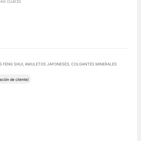
eko cuarzo
 FENG SHUI
,
AMULETOS JAPONESES
,
COLGANTES MINERALES
do con
5.00
de 5 en base a
1
valoración de un cliente
ación de cliente)