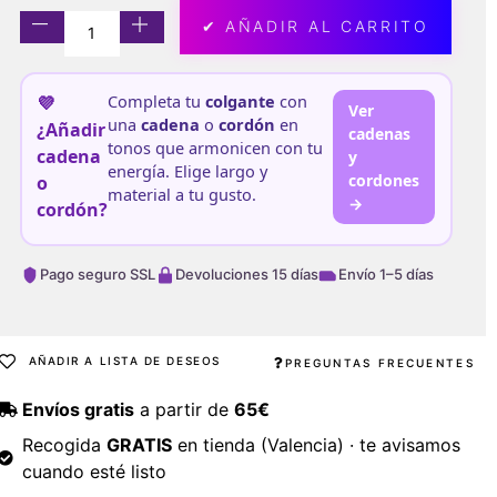
✔ AÑADIR AL CARRITO
Completa tu
colgante
con
💜
Ver
una
cadena
o
cordón
en
¿Añadir
cadenas
tonos que armonicen con tu
cadena
y
energía. Elige largo y
cordones
o
material a tu gusto.
→
cordón?
Pago seguro SSL
Devoluciones 15 días
Envío 1–5 días
AÑADIR A LISTA DE DESEOS
PREGUNTAS FRECUENTES
Envíos gratis
a partir de
65€
Recogida
GRATIS
en tienda (Valencia) · te avisamos
cuando esté listo