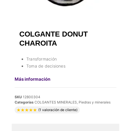
COLGANTE DONUT
CHAROITA
Transformación
Toma de decisiones
Más información
SKU
12800304
Categorías
COLGANTES MINERALES
,
Piedras y minerales
Valorado con
5.00
de 5 en base a
1
valora
(
1
valoración de cliente)