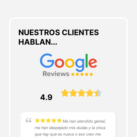
NUESTROS CLIENTES
HABLAN...





4.9