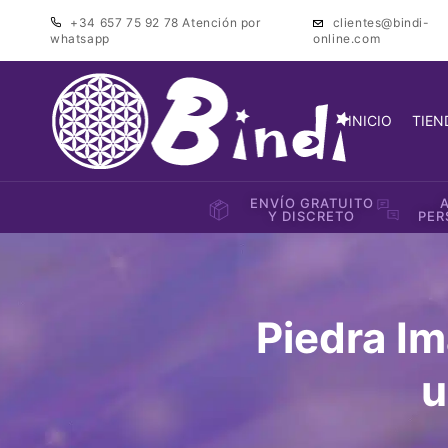
+34 657 75 92 78
Atención por
clientes@bindi-
whatsapp
online.com
INICIO
TIEN
ENVÍO GRATUITO
Y DISCRETO
PER
Piedra I
u