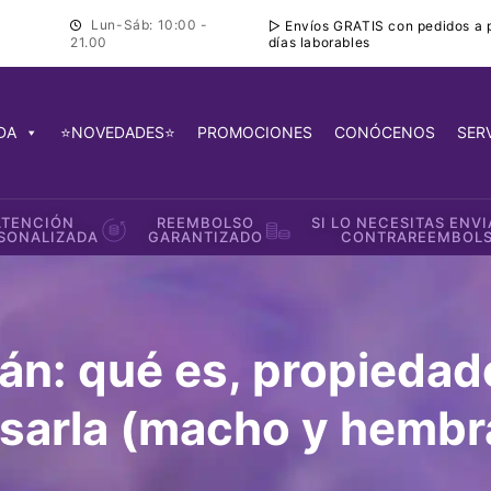
Lun-Sáb: 10:00 -
▷ Envíos GRATIS con pedidos a pa
días laborables
21.00
DA
⭐NOVEDADES⭐
PROMOCIONES
CONÓCENOS
SER
ATENCIÓN
REEMBOLSO
SI LO NECESITAS ENV
SONALIZADA
GARANTIZADO
CONTRAREEMBOL
mán: qué es, propieda
sarla (macho y hembr