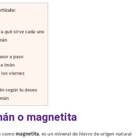
rtículo:
a qué sirve cada uno
imán
?
paso a paso
ra imán
 los viernes
án según tu deseo
imán
imán o magnetita
te como
magnetita
, es un mineral de hierro de origen natural