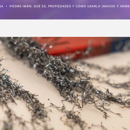
ASA
PIEDRA IMÁN: QUÉ ES, PROPIEDADES Y CÓMO USARLA (MACHO Y HEMB