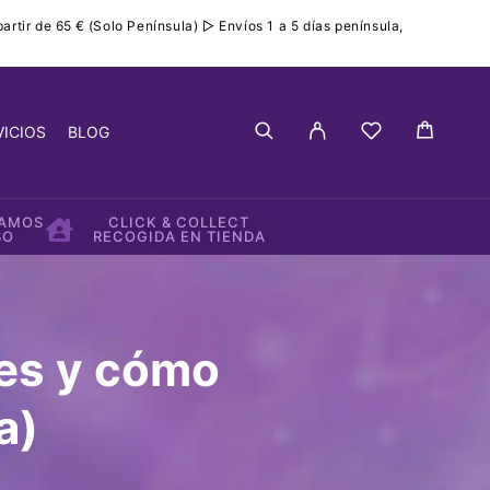
rtir de 65 € (Solo Península) ▷ Envíos 1 a 5 días península,
VICIOS
BLOG
IAMOS
CLICK & COLLECT
SO
RECOGIDA EN TIENDA
des y cómo
a)