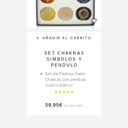
AÑADIR AL CARRITO
SET CHAKRAS
SIMBOLOS Y
PENDULO
Set de Piedras Siete
Chakras con péndulo
cuarzo blanco
Valorado con
5.00
de 5
59,95
€
IVA INCLUIDO