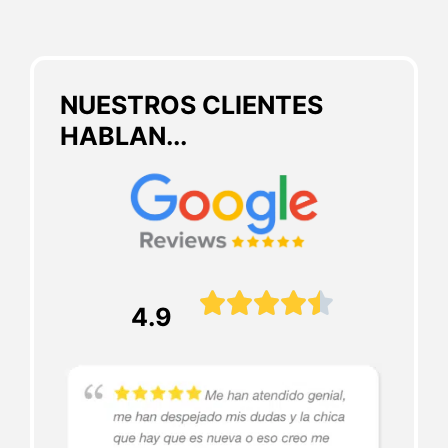
NUESTROS CLIENTES
HABLAN...





4.9