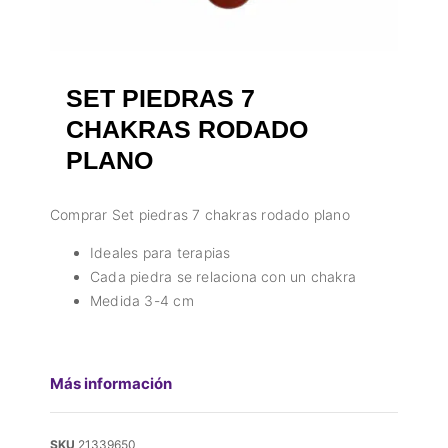
SET PIEDRAS 7
CHAKRAS RODADO
PLANO
Comprar Set piedras 7 chakras rodado plano
Ideales para terapias
Cada piedra se relaciona con un chakra
Medida 3-4 cm
Más información
SKU
21339650