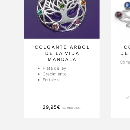
COLGANTE ÁRBOL
C
DE LA VIDA
DE
MANDALA
Compr
Plata de ley
Crecimiento
Fortaleza
✅
29,95
€
IVA INCLUIDO