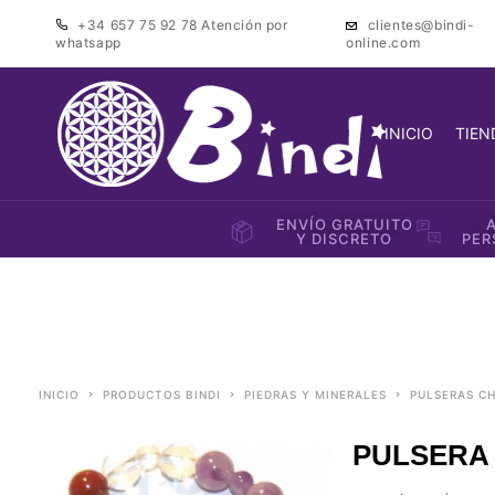
+34 657 75 92 78
Atención por
clientes@bindi-
whatsapp
online.com
INICIO
TIEN
ENVÍO GRATUITO
Y DISCRETO
PER
INICIO
PRODUCTOS BINDI
PIEDRAS Y MINERALES
PULSERAS C
PULSERA