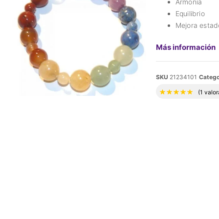
Armonía
Equilibrio
Mejora estad
Más información
SKU
21234101
Catego
Valora
(
1
valor