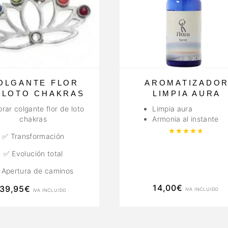
OLGANTE FLOR
AROMATIZADO
 LOTO CHAKRAS
LIMPIA AURA
ar colgante flor de loto
Limpia aura
chakras
Armonia al instante
Valor
✅ Transformación
✅ Evolución total
 Apertura de caminos
14,00
€
39,95
€
IVA INCLUIDO
IVA INCLUIDO