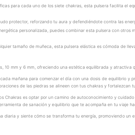
cas para cada uno de los siete chakras, esta pulsera facilita el equ
cudo protector, reforzando tu aura y defendiéndote contra las energ
nergética personalizada, puedes combinar esta pulsera con otros m
quier tamaño de muñeca, esta pulsera elástica es cómoda de llevar 
s, 10 mm y 6 mm, ofreciendo una estética equilibrada y atractiva
 cada mañana para comenzar el día con una dosis de equilibrio y 
braciones de las piedras se alineen con tus chakras y fortalezcan t
 los Chakras es optar por un camino de autoconocimiento y cuidad
erramienta de sanación y equilibrio que te acompaña en tu viaje haci
na diaria y siente cómo se transforma tu energía, promoviendo un e