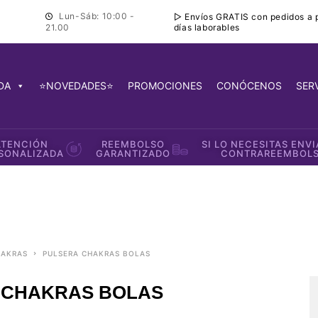
Lun-Sáb: 10:00 -
▷ Envíos GRATIS con pedidos a pa
días laborables
21.00
DA
⭐NOVEDADES⭐
PROMOCIONES
CONÓCENOS
SER
ATENCIÓN
REEMBOLSO
SI LO NECESITAS ENV
SONALIZADA
GARANTIZADO
CONTRAREEMBOL
HAKRAS
PULSERA CHAKRAS BOLAS
 CHAKRAS BOLAS