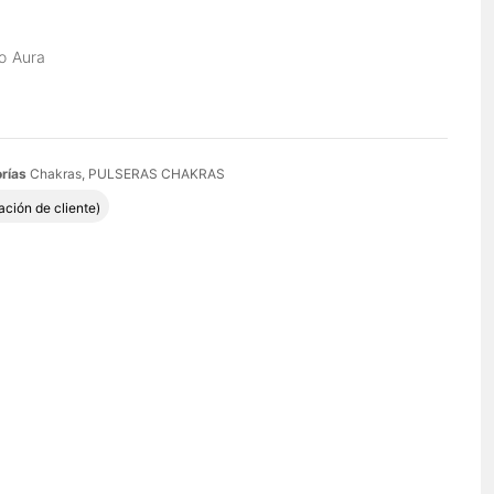
o Aura
rías
Chakras
,
PULSERAS CHAKRAS
do con
5.00
de 5 en base a
1
valoración de un cliente
ación de cliente)