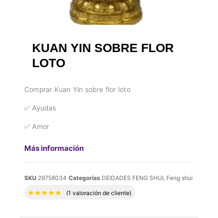
KUAN YIN SOBRE FLOR
LOTO
Comprar Kuan Yin sobre flor loto
✅ Ayudas
✅ Amor
Más información
SKU
29758034
Categorías
DEIDADES FENG SHUI
,
Feng shui
Valorado con
5.00
de 5 en base a
1
valora
(
1
valoración de cliente)