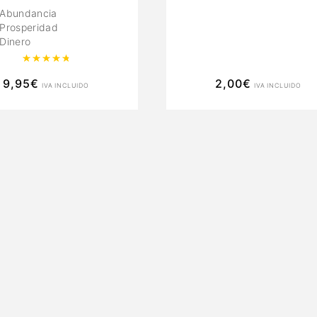
Abundancia
Prosperidad
Dinero
Valorado con
4.89
de 5
9,95
€
2,00
€
IVA INCLUIDO
IVA INCLUIDO