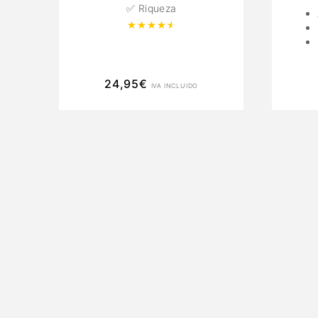
✅ Riqueza
Valorado con
4.67
de 5
24,95
€
IVA INCLUIDO