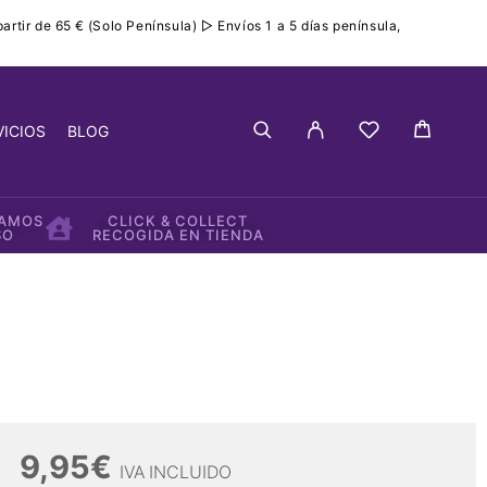
rtir de 65 € (Solo Península) ▷ Envíos 1 a 5 días península,
VICIOS
BLOG
IAMOS
CLICK & COLLECT
SO
RECOGIDA EN TIENDA
9,95
€
IVA INCLUIDO