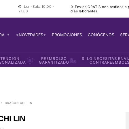
Lun-Sáb: 10:00 -
▷ Envíos GRATIS con pedidos a pa
días laborables
21.00
DA
⭐NOVEDADES⭐
PROMOCIONES
CONÓCENOS
SER
ATENCIÓN
REEMBOLSO
SI LO NECESITAS ENV
SONALIZADA
GARANTIZADO
CONTRAREEMBOL
DRAGÓN CHI LIN
HI LIN