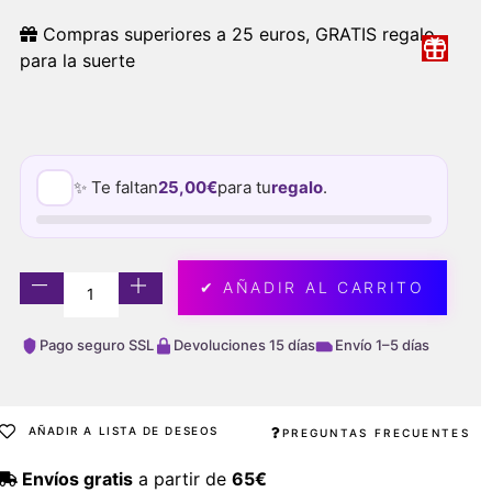
Compras superiores a 25 euros, GRATIS regalo
para la suerte
✨ Te faltan
25,00
€
para tu
regalo
.
✔ AÑADIR AL CARRITO
Pago seguro SSL
Devoluciones 15 días
Envío 1–5 días
AÑADIR A LISTA DE DESEOS
PREGUNTAS FRECUENTES
Envíos gratis
a partir de
65€