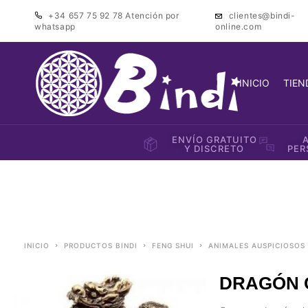
+34 657 75 92 78
Atención por
clientes@bindi-
whatsapp
online.com
INICIO
TIEN
ENVÍO GRATUITO
Y DISCRETO
PER
INICIO
PRODUCTOS BINDI
FENG SHUI
ANIMALES AUSPICIOSOS
DRAGÓN C