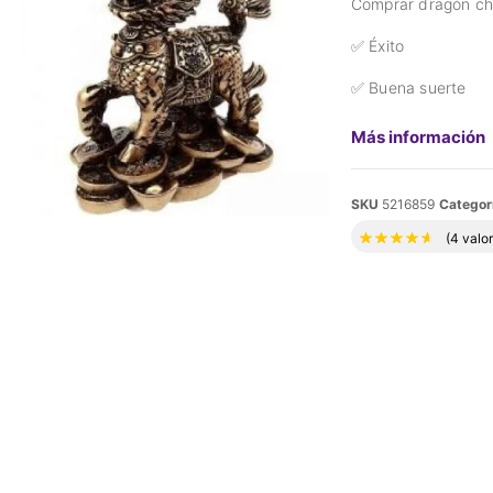
Comprar dragón chi
✅ Éxito
✅ Buena suerte
Más información
SKU
5216859
Categor
Valora
(
4
valor