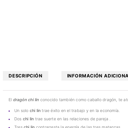
DESCRIPCIÓN
INFORMACIÓN ADICION
El
dragón chi lin
conocido también como caballo dragón, te atr
Un solo
chi lin
trae éxito en el trabajo y en la economía.
Dos
chi lin
trae suerte en las relaciones de pareja .
Tres
chi lin
contrarresta la energía de las tres matanzas.