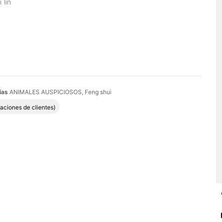
 lin
ías
ANIMALES AUSPICIOSOS
,
Feng shui
do con
4.75
de 5 en base a
4
valoraciones de clientes
aciones de clientes)