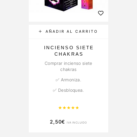
AÑADIR AL CARRITO
INCIENSO SIETE
CHAKRAS
C
Comprar incienso siete
chakras
✅ Armoniza.
✅ Desbloquea.
Valorado con
4.95
de 5
2,50
€
IVA INCLUIDO