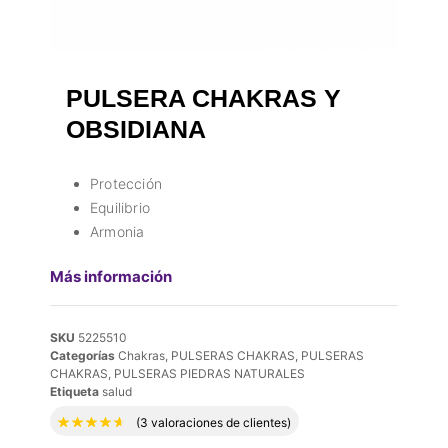
PULSERA CHAKRAS Y
OBSIDIANA
Protección
Equilibrio
Armonia
Más información
SKU
5225510
Categorías
Chakras
,
PULSERAS CHAKRAS
,
PULSERAS
CHAKRAS
,
PULSERAS PIEDRAS NATURALES
Etiqueta
salud
Valorado con
4.67
de 5 en base a
3
valora
(
3
valoraciones de clientes)