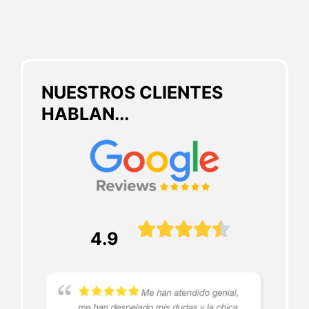
NUESTROS CLIENTES
HABLAN...





4.9