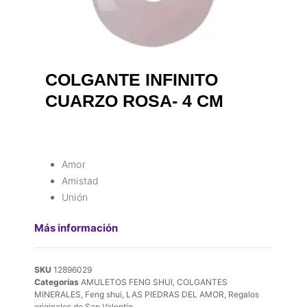
COLGANTE INFINITO
CUARZO ROSA- 4 CM
Amor
Amistad
Unión
Más información
SKU
12896029
Categorías
AMULETOS FENG SHUI
,
COLGANTES
MINERALES
,
Feng shui
,
LAS PIEDRAS DEL AMOR
,
Regalos
originales de San Valentín