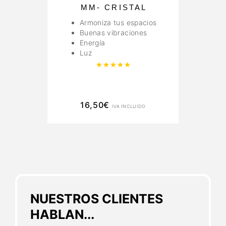
MM- CRISTAL
Armoniza tus espacios
Buenas vibraciones
Energía
Luz
Valorado con
5.00
de 5
16,50
€
IVA INCLUIDO
NUESTROS CLIENTES
HABLAN...