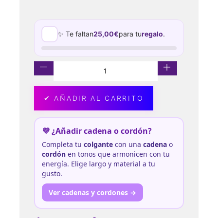
✨ Te faltan
25,00
€
para tu
regalo
.
✔ AÑADIR AL CARRITO
💜 ¿Añadir cadena o cordón?
Completa tu
colgante
con una
cadena
o
cordón
en tonos que armonicen con tu
energía. Elige largo y material a tu
gusto.
Ver cadenas y cordones →