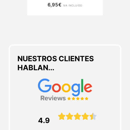
6,95
€
IVA INCLUIDO
NUESTROS CLIENTES
HABLAN...





4.9