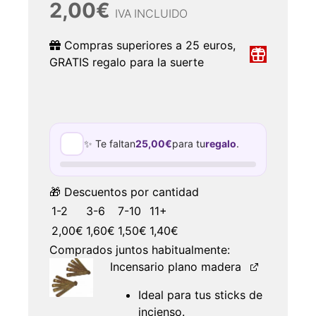
2,00
€
IVA INCLUIDO
Compras superiores a 25 euros,
GRATIS regalo para la suerte
✨ Te faltan
25,00
€
para tu
regalo
.
🎁 Descuentos por cantidad
1-2
3-6
7-10
11+
2,00
€
1,60
€
1,50
€
1,40
€
Comprados juntos habitualmente:
Incensario plano madera
Ideal para tus sticks de
incienso.