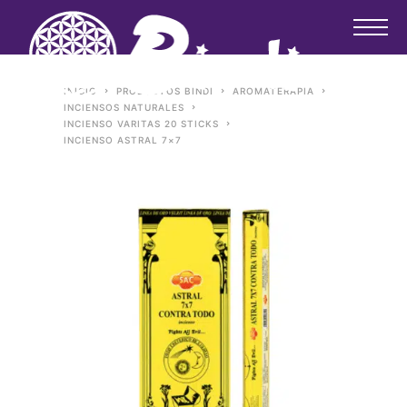
INICIO
PRODUCTOS BINDI
AROMATERAPIA
INCIENSOS NATURALES
INCIENSO VARITAS 20 STICKS
INCIENSO ASTRAL 7×7