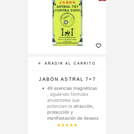
AÑADIR AL CARRITO
JABÓN ASTRAL 7×7
AS
49 esencias magnéticas
, siguiendo fórmulas
ancestrales que
potencian la
atracción,
protección y
manifestación de deseos
Valorado con
5.00
de 5