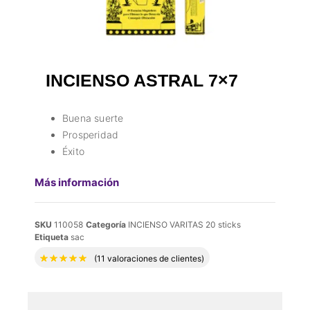
INCIENSO ASTRAL 7×7
Buena suerte
Prosperidad
Éxito
Más información
SKU
110058
Categoría
INCIENSO VARITAS 20 sticks
Etiqueta
sac
Valorado con
5.00
de 5 en base a
11
valor
(
11
valoraciones de clientes)