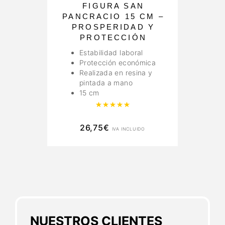
FIGURA SAN
PANCRACIO 15 CM –
PROSPERIDAD Y
PROTECCIÓN
Estabilidad laboral
Protección económica
Realizada en resina y
pintada a mano
15 cm
Valorado con
5.00
de 5
26,75
€
IVA INCLUIDO
NUESTROS CLIENTES