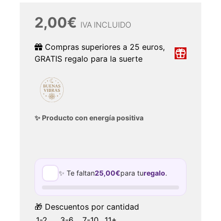
2,00
€
IVA INCLUIDO
Compras superiores a 25 euros,
GRATIS regalo para la suerte
✨ Producto con energía positiva
✨ Te faltan
25,00
€
para tu
regalo
.
🎁 Descuentos por cantidad
1-2
3-6
7-10
11+