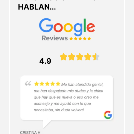
HABLAN...





4.9