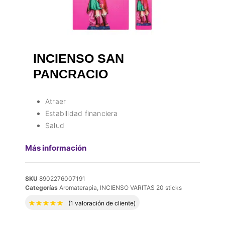
INCIENSO SAN
PANCRACIO
Atraer
Estabilidad financiera
Salud
Más información
SKU
8902276007191
Categorías
Aromaterapia
,
INCIENSO VARITAS 20 sticks
Valorado con
5.00
de 5 en base a
1
valora
(
1
valoración de cliente)