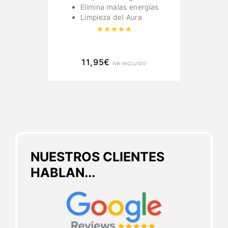
Elimina malas energías
Limpieza del Aura
Valorado con
5.00
de 5
11,95
€
IVA INCLUIDO
NUESTROS CLIENTES
HABLAN...