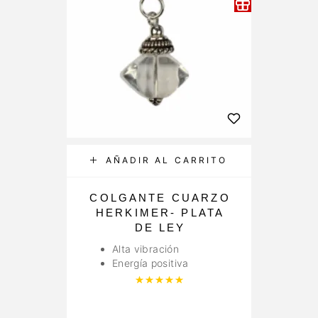
AÑADIR AL CARRITO
COLGANTE CUARZO
HERKIMER- PLATA
DE LEY
AM
Alta vibración
Energía positiva
Valorado con
5.00
de 5