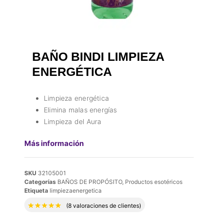
BAÑO BINDI LIMPIEZA
ENERGÉTICA
Limpieza energética
Elimina malas energías
Limpieza del Aura
Más información
SKU
32105001
Categorías
BAÑOS DE PROPÓSITO
,
Productos esotéricos
Etiqueta
limpiezaenergetica
Valorado con
5.00
de 5 en base a
8
valora
(
8
valoraciones de clientes)