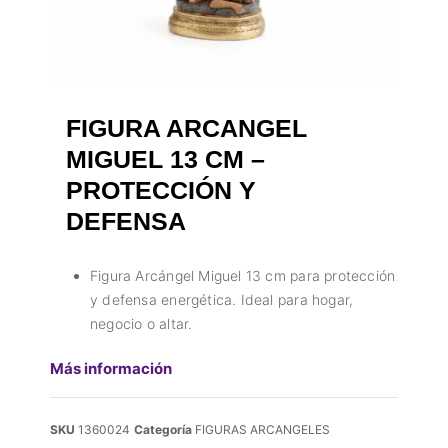
FIGURA ARCANGEL
MIGUEL 13 CM –
PROTECCIÓN Y
DEFENSA
Figura Arcángel Miguel 13 cm para protección
y defensa energética. Ideal para hogar,
negocio o altar.
Más información
SKU
1360024
Categoría
FIGURAS ARCANGELES