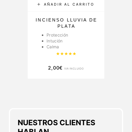
AÑADIR AL CARRITO
INCIENSO LLUVIA DE
PLATA
Protección
Intución
Calma
Valorado con
5.00
de 5
2,00
€
IVA INCLUIDO
NUESTROS CLIENTES
HABLAN...