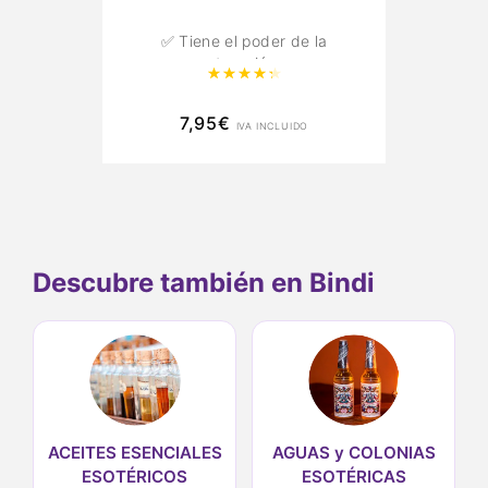
✅ Tiene el poder de la
atracción.
Valorado con
4.45
de 5
✅ Ritualízala para mayor
7,95
efectividad
€
IVA INCLUIDO
Descubre también en Bindi
ACEITES ESENCIALES
AGUAS y COLONIAS
ESOTÉRICOS
ESOTÉRICAS