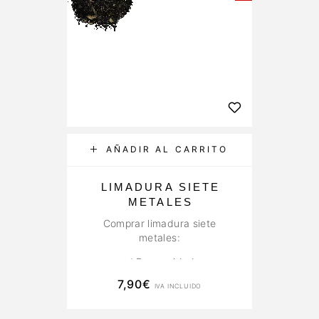
AÑADIR AL CARRITO
LIMADURA SIETE
METALES
Comprar limadura siete
metales:
✅ Prosperidad
7,90
€
✅ Abundancia
IVA INCLUIDO