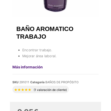
BAÑO AROMATICO
TRABAJO
Encontrar trabajo.
Mejorar área laboral.
Más información
SKU
291011
Categoría
BAÑOS DE PROPÓSITO
Valorado con
5.00
de 5 en base a
1
valora
(
1
valoración de cliente)