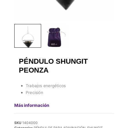
PÉNDULO SHUNGIT
PEONZA
Trabajos energéticos
Precisión
Más información
SKU
1404000
Categorías
PÉNDULOS PARA ADIVINACIÓN
,
SHUNGIT