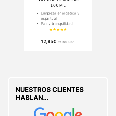
100ML
Limpieza energética y
espiritual
Paz y tranquilidad
Valorado con
4.89
de 5
12,95
€
IVA INCLUIDO
NUESTROS CLIENTES
HABLAN...