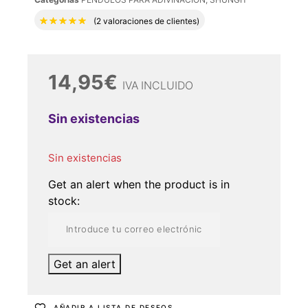
Valorado con
5.00
de 5 en base a
2
valora
(
2
valoraciones de clientes)
14,95
€
IVA INCLUIDO
Sin existencias
Sin existencias
Get an alert when the product is in
stock:
Get an alert
AÑADIR A LISTA DE DESEOS