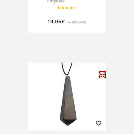
negativa
Valorado con
4.50
de 5
19,95
€
IVA INCLUIDO