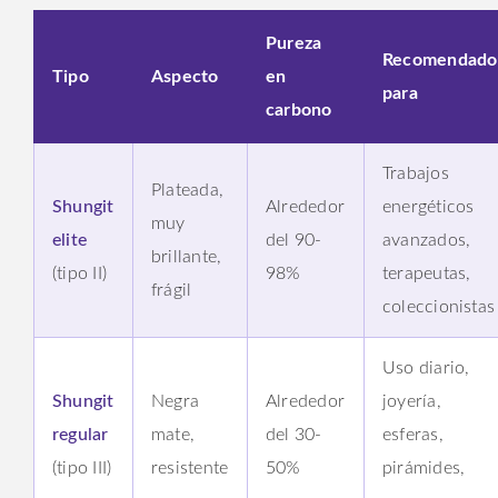
Pureza
Recomendado
Tipo
Aspecto
en
para
carbono
Trabajos
Plateada,
Shungit
Alrededor
energéticos
muy
elite
del 90-
avanzados,
brillante,
(tipo II)
98%
terapeutas,
frágil
coleccionistas
Uso diario,
Shungit
Negra
Alrededor
joyería,
regular
mate,
del 30-
esferas,
(tipo III)
resistente
50%
pirámides,