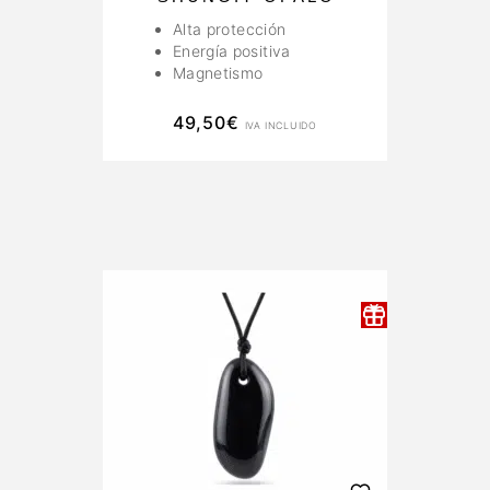
Alta protección
Energía positiva
Magnetismo
49,50
€
IVA INCLUIDO