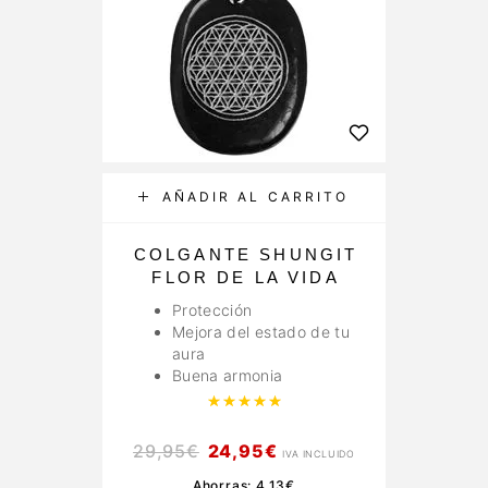
AÑADIR AL CARRITO
COLGANTE SHUNGIT
FLOR DE LA VIDA
Protección
Mejora del estado de tu
aura
Buena armonia
Valorado con
5.00
de 5
29,95
€
24,95
€
IVA INCLUIDO
Ahorras:
4,13
€