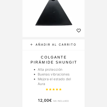
AÑADIR AL CARRITO
COLGANTE
PIRÁMIDE SHUNGIT
Alta protección
Buenas vibraciones
Mejora el estado del
Aura
Valorado con
5.00
de 5
12,00
€
IVA INCLUIDO