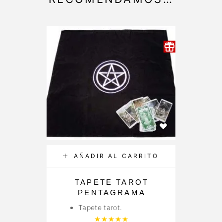
AÑADIR AL CARRITO
TAPETE TAROT
TA
PENTAGRAMA
Tapete tarot.
Valorado con
5.00
de 5