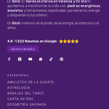
En
Bindi
, tu
tienda esotérica en Valencia y On line
te
ayudamos a transformar tu vida con
piedras energéticas
,
amuletos
y herramientas espirituales que elevan tu energía
y despiertan tu luz interior.
En
Bindi
creemos en el poder de la energía, la intención y el
alma
4.8 -1.522 Reseñas en Google





AÑADIR RESEÑA
CATEGORÍAS
AMULETOS DE LA SUERTE
ASTROLOGÍA
BARAJAS DEL TAROT
CARTA ASTRAL
GEOMETRÍA SAGRADA