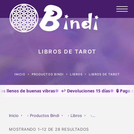
LIBROS DE TAROT
INICIO
PRODUCTOS BINDI
LIBROS
LIBROS DE TAROT
llenos de buenas vibras
↩️ Devoluciones 15 días
🔒 Pago segu
Inicio
›
Productos Bindi
›
Libros
›
LIBROS DE TAROT
MOSTRANDO 1–12 DE 28 RESULTADOS