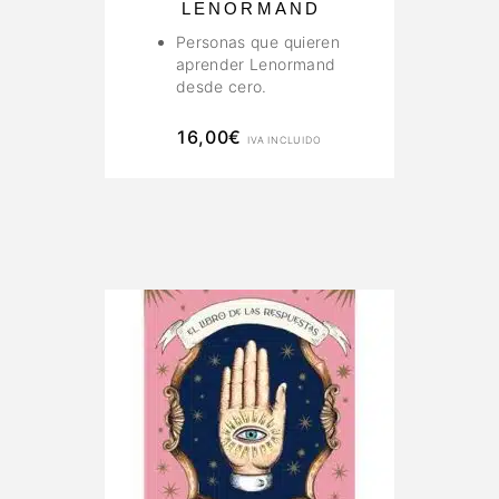
LENORMAND
Personas que quieren
aprender Lenormand
desde cero.
Lectores de tarot que
desean incorporar otro
16,00
€
IVA INCLUIDO
sistema de cartas