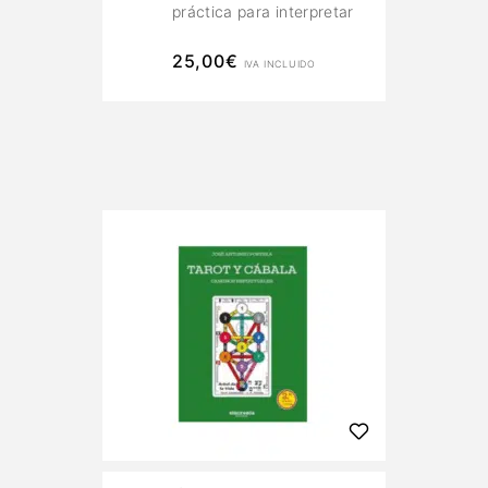
práctica para interpretar
reyes, reinas, caballeros
y sotas con profundidad.
25,00
€
IVA INCLUIDO