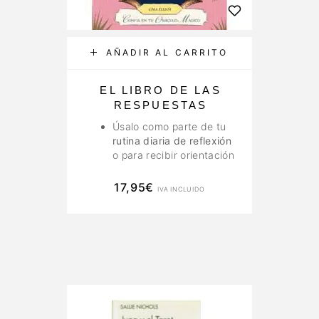
AÑADIR AL CARRITO
EL LIBRO DE LAS
RESPUESTAS
Úsalo como parte de tu
rutina diaria de reflexión
o para recibir orientación
en momentos cruciales.
Cada consulta te
17,95
€
IVA INCLUIDO
ofrecerá un mensaje
único y personalizado