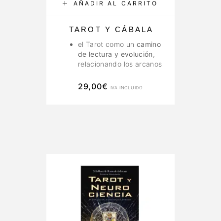
AÑADIR AL CARRITO
TAROT Y CÁBALA
el Tarot como un
camino
de lectura y evolución
,
relacionando los arcanos
con los
senderos del
Árbol de la Vida
29,00
€
IVA INCLUIDO