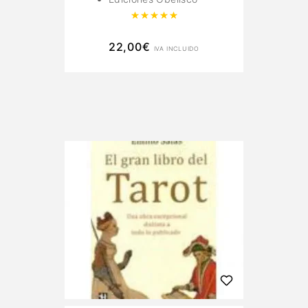
Valorado con
5.00
de 5
22,00
€
IVA INCLUIDO