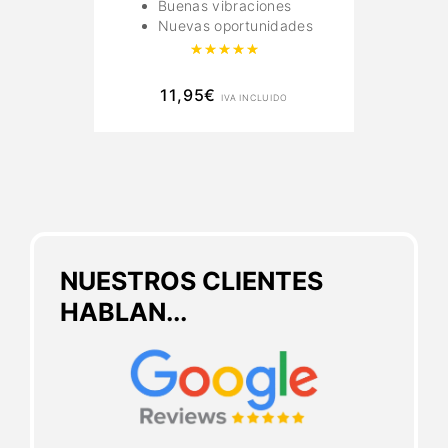
Buenas vibraciones
Nuevas oportunidades
Valorado con
5.00
de 5
11,95
€
IVA INCLUIDO
NUESTROS CLIENTES
HABLAN...