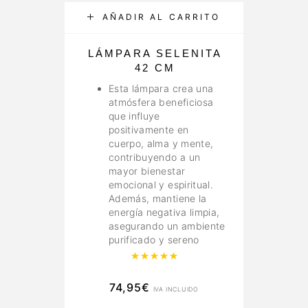
AÑADIR AL CARRITO
LÁMPARA SELENITA
I
42 CM
Esta lámpara crea una
atmósfera beneficiosa
que influye
positivamente en
cuerpo, alma y mente,
contribuyendo a un
mayor bienestar
emocional y espiritual.
Además, mantiene la
energía negativa limpia,
asegurando un ambiente
purificado y sereno
Valorado con
5.00
de 5
74,95
€
IVA INCLUIDO