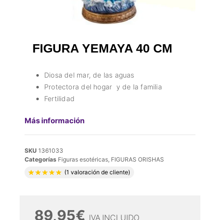
FIGURA YEMAYA 40 CM
Diosa del mar, de las aguas
Protectora del hogar y de la familia
Fertilidad
Más información
SKU
1361033
Categorías
Figuras esotéricas
,
FIGURAS ORISHAS
Valorado con
5.00
de 5 en base a
1
valora
(
1
valoración de cliente)
89,95
€
IVA INCLUIDO