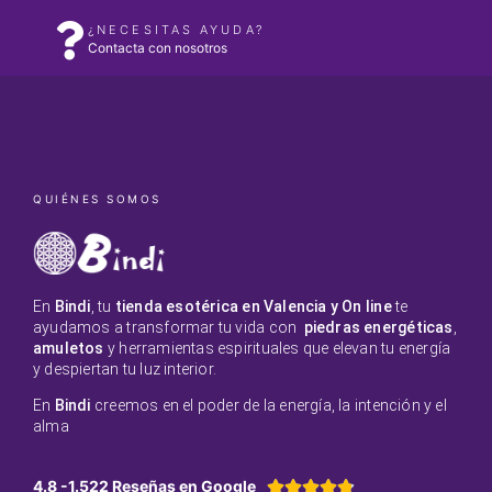
¿NECESITAS AYUDA?
Contacta con nosotros
QUIÉNES SOMOS
En
Bindi
, tu
tienda esotérica en Valencia y On line
te
ayudamos a transformar tu vida con
piedras energéticas
,
amuletos
y herramientas espirituales que elevan tu energía
y despiertan tu luz interior.
En
Bindi
creemos en el poder de la energía, la intención y el
alma
4.8 -1.522 Reseñas en Google




