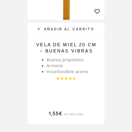
AÑADIR AL CARRITO
VELA DE MIEL 20 CM
C
– BUENAS VIBRAS
Buenos propósitos
Armonía
Inconfundible aroma
Valorado con
4.85
de 5
1,55
€
IVA INCLUIDO