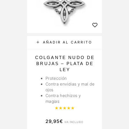
AÑADIR AL CARRITO
COLGANTE NUDO DE
G
BRUJAS – PLATA DE
LEY
Protección
Contra envidias y mal de
ojos
Contra hechizos y
magias
Valorado con
5.00
de 5
29,95
€
IVA INCLUIDO