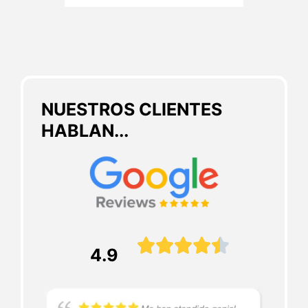
NUESTROS CLIENTES
HABLAN...





4.9