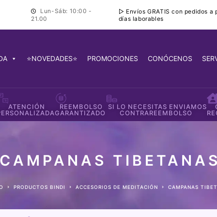
Lun-Sáb: 10:00 -
▷ Envíos GRATIS con pedidos a pa
días laborables
21.00
DA
⭐NOVEDADES⭐
PROMOCIONES
CONÓCENOS
SER
ATENCIÓN
REEMBOLSO
SI LO NECESITAS ENVIAMOS
PERSONALIZADA
GARANTIZADO
CONTRAREEMBOLSO
RE
CAMPANAS TIBETANA
IO
PRODUCTOS BINDI
ACCESORIOS DE MEDITACIÓN
CAMPANAS TIBE