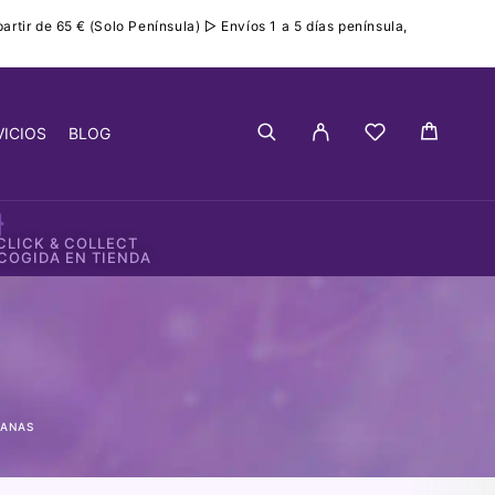
rtir de 65 € (Solo Península) ▷ Envíos 1 a 5 días península,
VICIOS
BLOG
CLICK & COLLECT
COGIDA EN TIENDA
S
TANAS