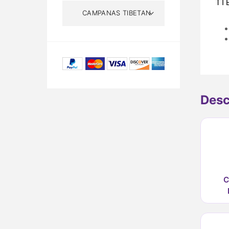
TI
Desc
C