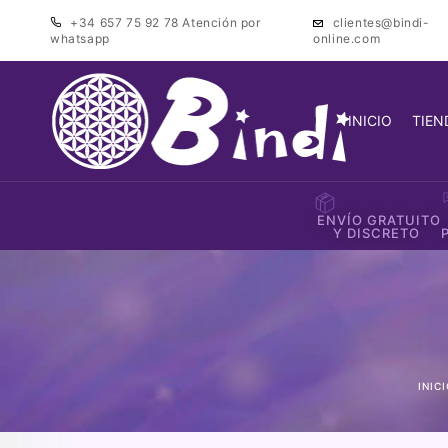
+34 657 75 92 78
Atención por
clientes@bindi-
whatsapp
online.com
INICIO
TIEN
ENVÍO GRATUITO
Y DISCRETO
INIC