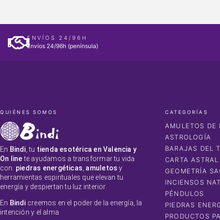
ENVÍOS 24/96H
Envíos 24/96h (península)
QUIÉNES SOMOS
CATEGORÍAS
AMULETOS DE 
ASTROLOGÍA
BARAJAS DEL 
En
Bindi
, tu
tienda esotérica en Valencia y
On line
te ayudamos a transformar tu vida
CARTA ASTRAL
con
piedras energéticas
,
amuletos
y
GEOMETRÍA S
herramientas espirituales que elevan tu
INCIENSOS NA
energía y despiertan tu luz interior.
PÉNDULOS
En
Bindi
creemos en el poder de la energía, la
PIEDRAS ENER
intención y el alma
PRODUCTOS PA