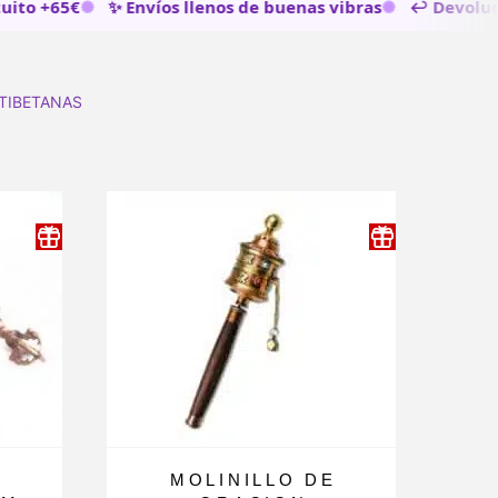
o +65€
✨ Envíos llenos de buenas vibras
↩️ Devolucion
 TIBETANAS
MOLINILLO DE