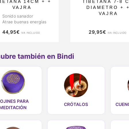
BETANA 14CM + +
TIBETANA 7-8 
VAJRA
DIAMETRO + 
VAJRA
Sonido sanador
Atrae buenas energías
44,95
€
29,95
€
IVA INCLUIDO
IVA INCLUIDO
ubre también en Bindi
OJINES PARA
CRÓTALOS
CUEN
MEDITACIÓN