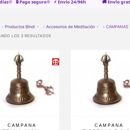
s
🔒 Pago seguro
⚡ Envío 24/96h
🚚 Envío gratuit
›
Productos Bindi
›
Accesorios de Meditación
›
CAMPANAS
NDO LOS 3 RESULTADOS
CAMPANA
CAMPANA