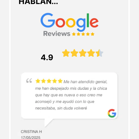
HABLAN...





4.9