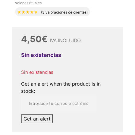
velones rituales
Valorado con
4.67
de 5 en base a
3
valora
(
3
valoraciones de clientes)
4,50
€
IVA INCLUIDO
Sin existencias
Sin existencias
Get an alert when the product is in
stock:
Get an alert