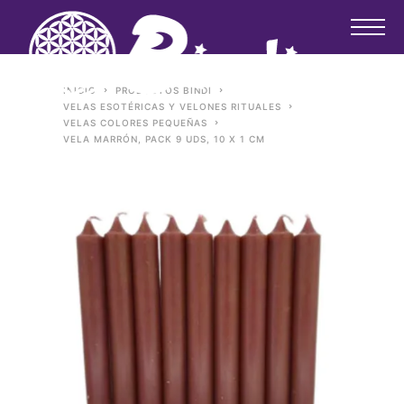
INICIO
PRODUCTOS BINDI
VELAS ESOTÉRICAS Y VELONES RITUALES
VELAS COLORES PEQUEÑAS
VELA MARRÓN, PACK 9 UDS, 10 X 1 CM