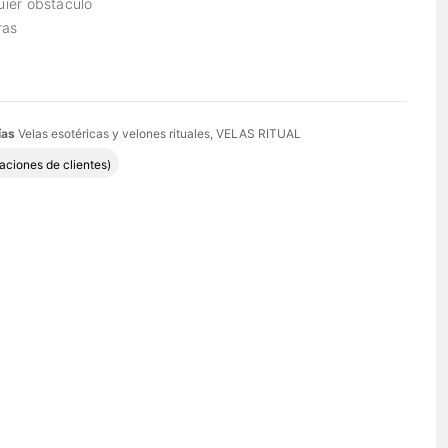
uier obstáculo
ras
ías
Velas esotéricas y velones rituales
,
VELAS RITUAL
do con
5.00
de 5 en base a
5
valoraciones de clientes
aciones de clientes)