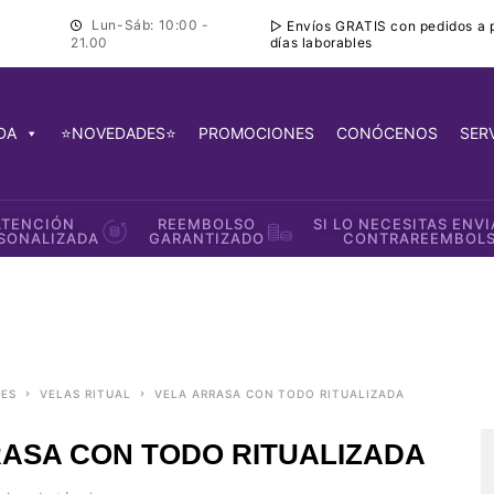
Lun-Sáb: 10:00 -
▷ Envíos GRATIS con pedidos a pa
días laborables
21.00
DA
⭐NOVEDADES⭐
PROMOCIONES
CONÓCENOS
SER
ATENCIÓN
REEMBOLSO
SI LO NECESITAS ENV
SONALIZADA
GARANTIZADO
CONTRAREEMBOL
LES
VELAS RITUAL
VELA ARRASA CON TODO RITUALIZADA
ASA CON TODO RITUALIZADA