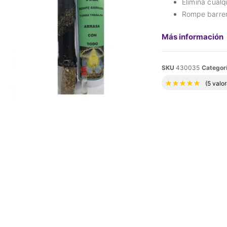
Elimina cualq
Rompe barre
Más información
SKU
430035
Categor
Valora
(
5
valor