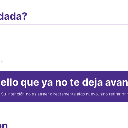
ndada?
s.
ello que ya no te deja ava
u intención no es atraer directamente algo nuevo, sino retirar pr
ón