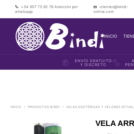
+34 657 75 92 78
Atención por
clientes@bindi-
whatsapp
online.com
INICIO
TIEN
ENVÍO GRATUITO
Y DISCRETO
PER
INICIO
PRODUCTOS BINDI
VELAS ESOTÉRICAS Y VELONES RITUA
VELA ARR