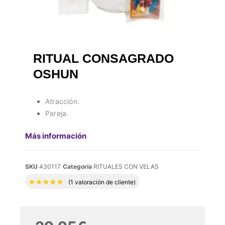
RITUAL CONSAGRADO
OSHUN
Atracción.
Pareja.
Más información
SKU
430117
Categoría
RITUALES CON VELAS
Valorado con
5.00
de 5 en base a
1
valora
(
1
valoración de cliente)