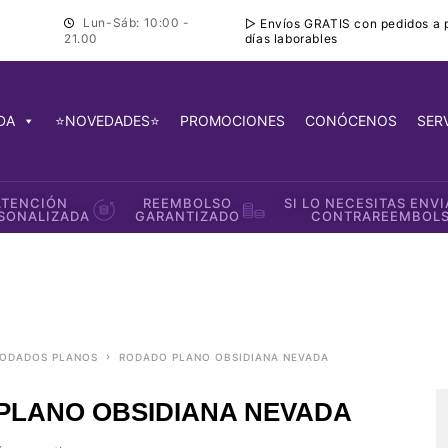
Lun-Sáb: 10:00 -
▷ Envíos GRATIS con pedidos a pa
días laborables
21.00
DA
⭐NOVEDADES⭐
PROMOCIONES
CONÓCENOS
SER
ATENCIÓN
REEMBOLSO
SI LO NECESITAS ENV
SONALIZADA
GARANTIZADO
CONTRAREEMBOL
 RODADOS PLANOS
RODADO PLANO OBSIDIANA NEVADA
PLANO OBSIDIANA NEVADA