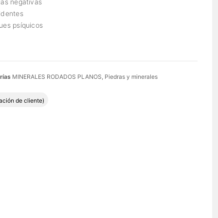
ías negativas
identes
ues psíquicos
rías
MINERALES RODADOS PLANOS
,
Piedras y minerales
do con
5.00
de 5 en base a
1
valoración de un cliente
ación de cliente)