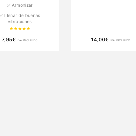
✅ Armonizar
✅ Llenar de buenas
vibraciones
Valorado con
5.00
de 5
7,95
€
14,00
€
IVA INCLUIDO
IVA INCLUIDO