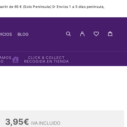
rtir de 65 € (Solo Península) ▷ Envíos 1 a 5 días península,
VICIOS
BLOG
IAMOS
CLICK & COLLECT
SO
RECOGIDA EN TIENDA
3,95
€
IVA INCLUIDO