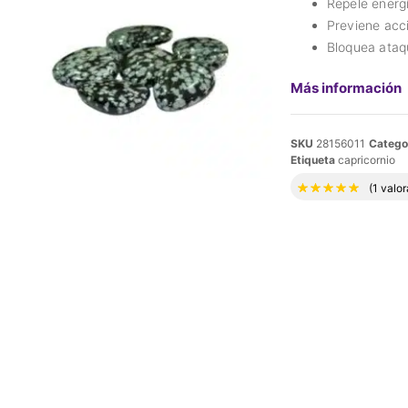
Repele energ
Previene acc
Bloquea ataq
Más información
SKU
28156011
Catego
Etiqueta
capricornio
Valora
(
1
valor