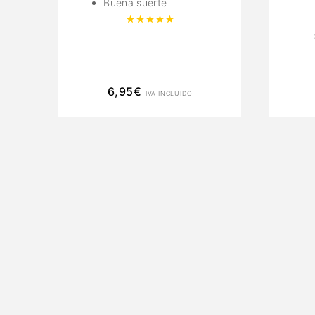
Buena suerte
Valorado con
5.00
de 5
6,95
€
IVA INCLUIDO