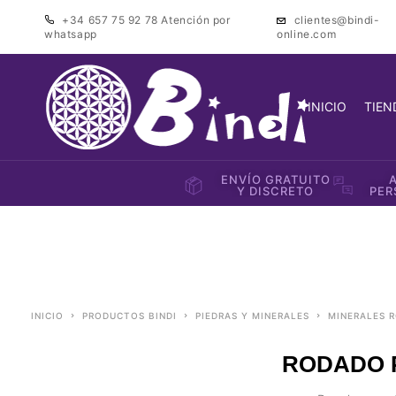
+34 657 75 92 78
Atención por
clientes@bindi-
whatsapp
online.com
INICIO
TIEN
ENVÍO GRATUITO
Y DISCRETO
PER
INICIO
PRODUCTOS BINDI
PIEDRAS Y MINERALES
MINERALES
RODADO 