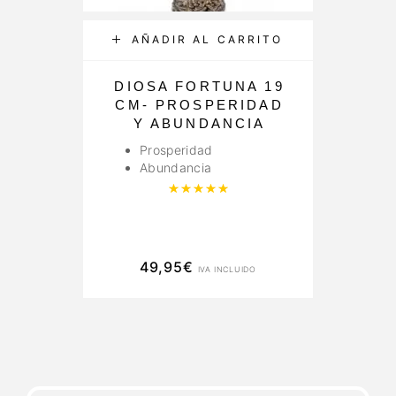
AÑADIR AL CARRITO
DIOSA FORTUNA 19
I
CM- PROSPERIDAD
Y ABUNDANCIA
Prosperidad
Abundancia
Valorado con
5.00
de 5
49,95
€
IVA INCLUIDO