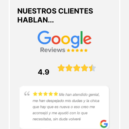
NUESTROS CLIENTES
HABLAN...





4.9