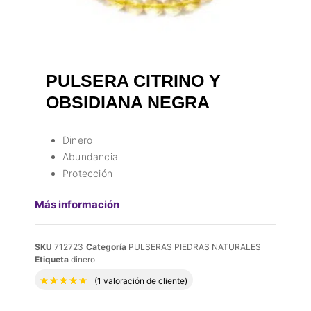
PULSERA CITRINO Y
OBSIDIANA NEGRA
Dinero
Abundancia
Protección
Más información
SKU
712723
Categoría
PULSERAS PIEDRAS NATURALES
Etiqueta
dinero
Valorado con
5.00
de 5 en base a
1
valora
(
1
valoración de cliente)