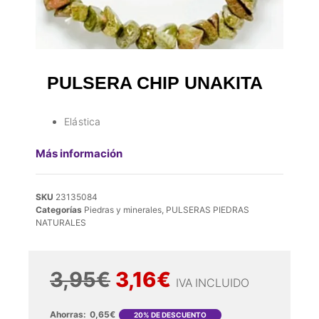
PULSERA CHIP UNAKITA
Elástica
Más información
SKU
23135084
Categorías
Piedras y minerales
,
PULSERAS PIEDRAS
NATURALES
3,95
€
3,16
€
IVA INCLUIDO
Ahorras:
0,65
€
20% DE DESCUENTO