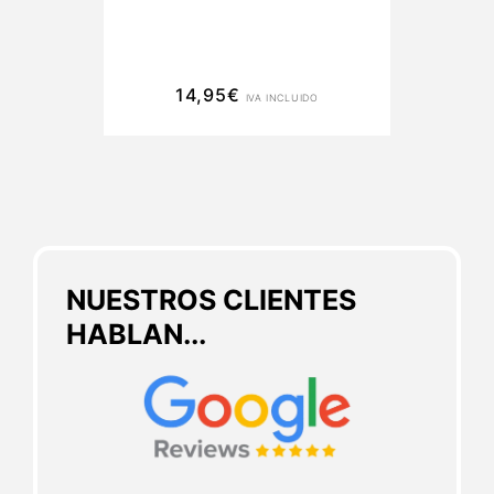
17
14,95
€
IVA INCLUIDO
NUESTROS CLIENTES
HABLAN...