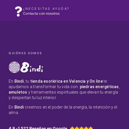
¿NECESITAS AYUDA?
Contacta con nosotros
QUIÉNES SOMOS
En
Bindi
, tu
tienda esotérica en Valencia y On line
te
ayudamos a transformar tu vida con
piedras energéticas
,
amuletos
y herramientas espirituales que elevan tu energía
y despiertan tu luz interior.
En
Bindi
creemos en el poder de la energía, la intención y el
alma
4.8 -1.522 Reseñas en Google




