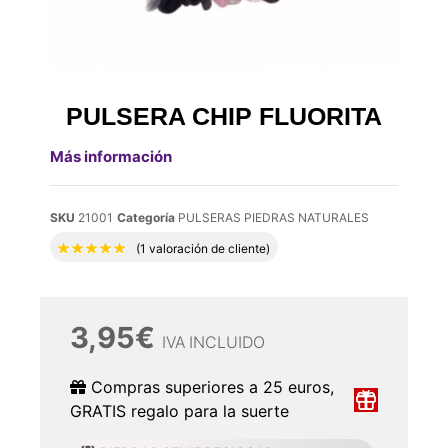
PULSERA CHIP FLUORITA
Más información
SKU
21001
Categoría
PULSERAS PIEDRAS NATURALES
Valorado con
5.00
de 5 en base a
1
valora
(
1
valoración de cliente)
3,95
€
IVA INCLUIDO
Compras superiores a 25 euros,
GRATIS regalo para la suerte