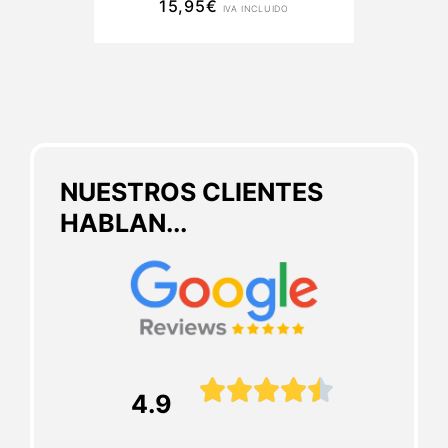
15,95
€
IVA INCLUIDO
NUESTROS CLIENTES
HABLAN...





4.9