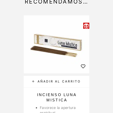
RECOMENDAMOS…
-25%
AÑADIR AL CARRITO
INCIENSO LUNA
C
MISTICA
H
Favorece la apertura
espiritual