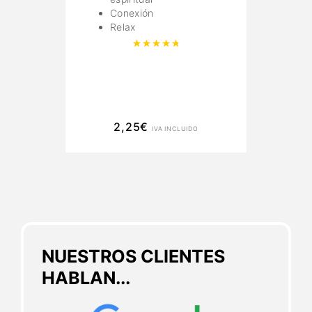
Conexión
Relax
Valorado con
4.89
de 5
19
2,25
€
IVA INCLUIDO
NUESTROS CLIENTES
HABLAN...