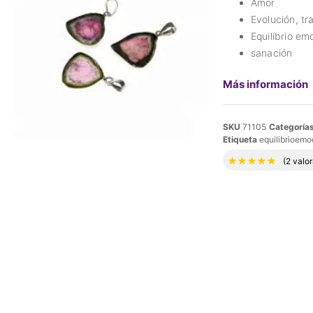
Amor
Evolución, tr
Equilibrio em
sanación
Más información
SKU
71105
Categoría
Etiqueta
equilibrioemo
Valora
(
2
valor