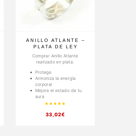
ANILLO ATLANTE –
PLATA DE LEY
Comprar Anillo Atlante
realizado en plata.
Protege.
Armoniza la energía
corporal
Mejora el estado de tu
con
4.91
de 5
aura
Valorado con
4.95
de 5
33,02
€