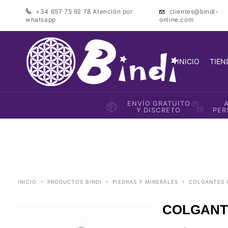
+34 657 75 92 78
Atención por
clientes@bindi-
whatsapp
online.com
INICIO
TIEN
ENVÍO GRATUITO
Y DISCRETO
PER
INICIO
PRODUCTOS BINDI
PIEDRAS Y MINERALES
COLGANTES 
COLGANTE