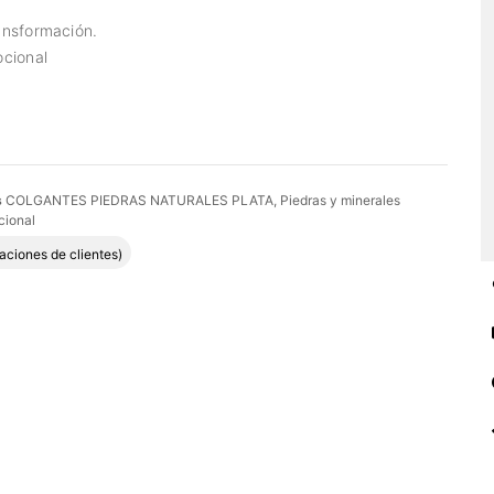
ansformación.
ocional
s
COLGANTES PIEDRAS NATURALES PLATA
,
Piedras y minerales
cional
do con
5.00
de 5 en base a
2
valoraciones de clientes
aciones de clientes)