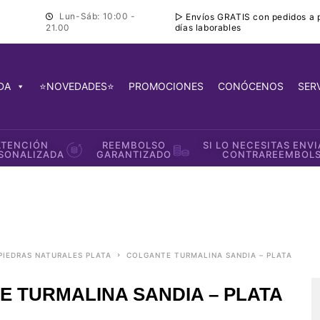
Lun-Sáb: 10:00 -
▷ Envíos GRATIS con pedidos a pa
días laborables
21.00
DA
⭐NOVEDADES⭐
PROMOCIONES
CONÓCENOS
SER
ATENCIÓN
REEMBOLSO
SI LO NECESITAS ENV
SONALIZADA
GARANTIZADO
CONTRAREEMBOL
PIEDRAS NATURALES PLATA
COLGANTE TURMALINA SANDIA – PLATA
 TURMALINA SANDIA – PLATA