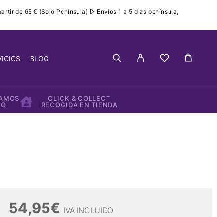
rtir de 65 € (Solo Península) ▷ Envíos 1 a 5 días península,
VICIOS
BLOG
IAMOS
CLICK & COLLECT
SO
RECOGIDA EN TIENDA
54,95
€
IVA INCLUIDO