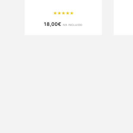
Valorado con
5.00
de 5
18,00
€
IVA INCLUIDO