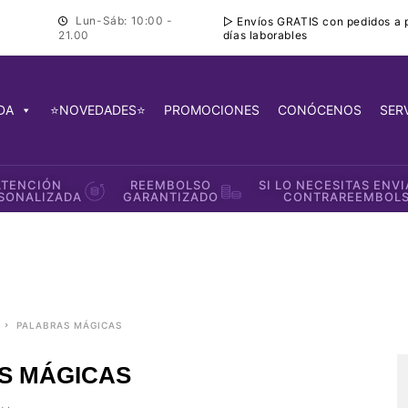
Lun-Sáb: 10:00 -
▷ Envíos GRATIS con pedidos a pa
días laborables
21.00
DA
⭐NOVEDADES⭐
PROMOCIONES
CONÓCENOS
SER
ATENCIÓN
REEMBOLSO
SI LO NECESITAS ENV
SONALIZADA
GARANTIZADO
CONTRAREEMBOL
PALABRAS MÁGICAS
S MÁGICAS