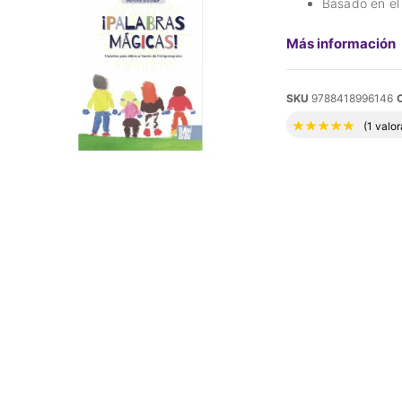
Basado en e
Más información
SKU
9788418996146
Valora
(
1
valor