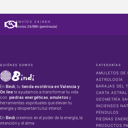
ENVÍOS 24/96H
Envíos 24/96h (península)
QUIÉNES SOMOS
CATEGORÍAS
AMULETOS DE 
ASTROLOGÍA
BARAJAS DEL 
En
Bindi
, tu
tienda esotérica en Valencia y
On line
te ayudamos a transformar tu vida
CARTA ASTRAL
con
piedras energéticas
,
amuletos
y
GEOMETRÍA S
herramientas espirituales que elevan tu
INCIENSOS NA
energía y despiertan tu luz interior.
PÉNDULOS
En
Bindi
creemos en el poder de la energía, la
PIEDRAS ENER
intención y el alma
PRODUCTOS PA