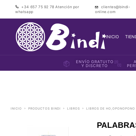
+34 657 75 92 78
Atención por
clientes@bindi-
whatsapp
online.com
INICIO
TIEN
ENVÍO GRATUITO
Y DISCRETO
PER
INICIO
PRODUCTOS BINDI
LIBROS
LIBROS DE HO,OPONOPONO
PALABRA