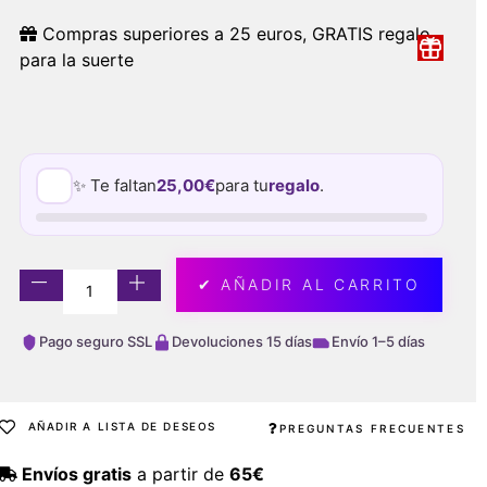
Compras superiores a 25 euros, GRATIS regalo
para la suerte
✨ Te faltan
25,00
€
para tu
regalo
.
✔ AÑADIR AL CARRITO
Pago seguro SSL
Devoluciones 15 días
Envío 1–5 días
AÑADIR A LISTA DE DESEOS
PREGUNTAS FRECUENTES
Envíos gratis
a partir de
65€