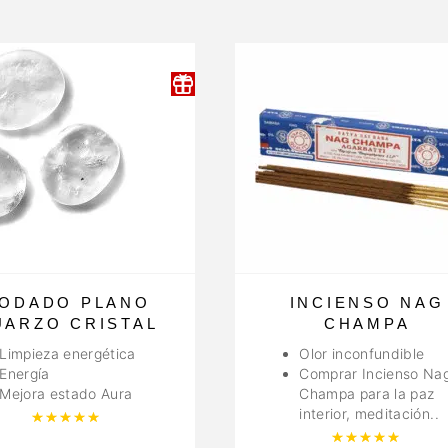
ODADO PLANO
INCIENSO NAG
UARZO CRISTAL
CHAMPA
Limpieza energética
Olor inconfundible
Energía
Comprar Incienso Na
Mejora estado Aura
Champa para la paz
interior, meditación..
Valorado con
5.00
de 5
Valor