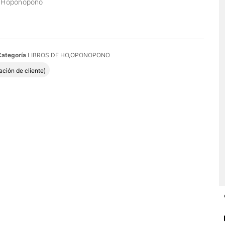
l Hoponopono
Categoría
LIBROS DE HO,OPONOPONO
do con
5.00
de 5 en base a
1
valoración de un cliente
ación de cliente)