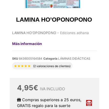
LAMINA HO’OPONOPONO
LAMINA HO’OPONOPONO
– Ediciones adhana
Más información
SKU
8436005164584
Categoría
LÁMINAS DIDÁCTICAS
Valorado con
5.00
de 5 en base a
2
valora
(
2
valoraciones de clientes)
4,95
€
IVA INCLUIDO
Compras superiores a 25 euros,
GRATIS regalo para la suerte