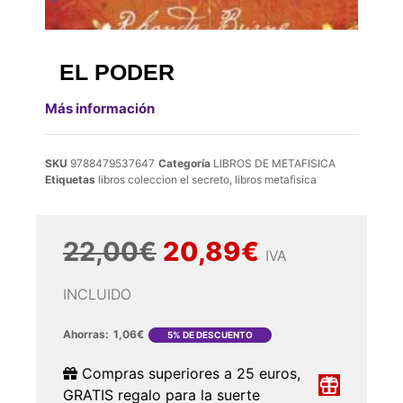
EL PODER
Más información
SKU
9788479537647
Categoría
LIBROS DE METAFISICA
Etiquetas
libros coleccion el secreto
,
libros metafisica
22,00
€
20,89
€
IVA
INCLUIDO
Ahorras:
1,06
€
5% DE DESCUENTO
Compras superiores a 25 euros,
GRATIS regalo para la suerte