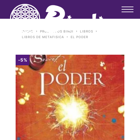
INICIO
PRODUCTOS BINDI
LIBROS
LIBROS DE METAFISICA
EL PODER
-5%