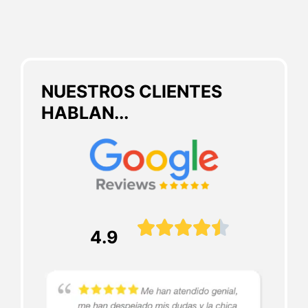
NUESTROS CLIENTES
HABLAN...





4.9