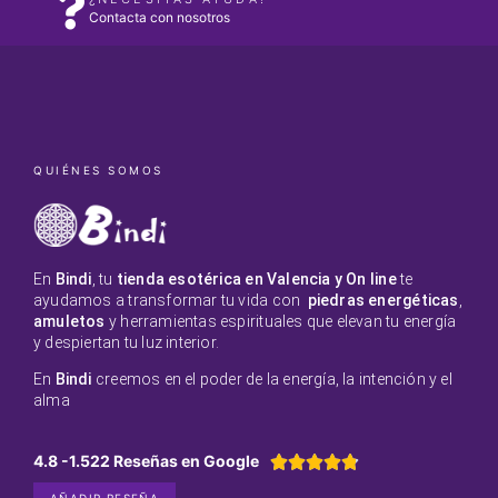
Contacta con nosotros
QUIÉNES SOMOS
En
Bindi
, tu
tienda esotérica en Valencia y On line
te
ayudamos a transformar tu vida con
piedras energéticas
,
amuletos
y herramientas espirituales que elevan tu energía
y despiertan tu luz interior.
En
Bindi
creemos en el poder de la energía, la intención y el
alma
4.8 -1.522 Reseñas en Google





AÑADIR RESEÑA