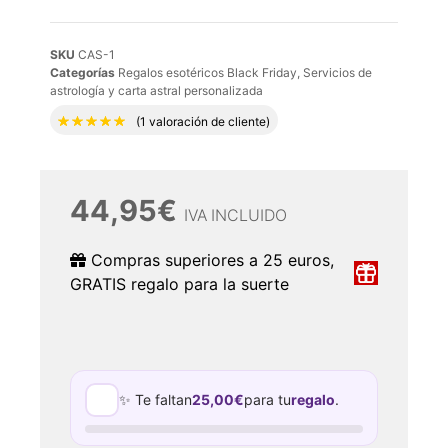
SKU
CAS-1
Categorías
Regalos esotéricos Black Friday
,
Servicios de
astrología y carta astral personalizada
Valorado con
5.00
de 5 en base a
1
valora
(
1
valoración de cliente)
44,95
€
IVA INCLUIDO
Compras superiores a 25 euros,
GRATIS regalo para la suerte
✨ Te faltan
25,00
€
para tu
regalo
.