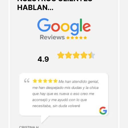
HABLAN...





4.9