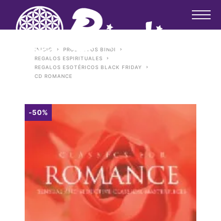
INICIO
PRODUCTOS BINDI
REGALOS ESPIRITUALES
REGALOS ESOTÉRICOS BLACK FRIDAY
CD ROMANCE
-50%