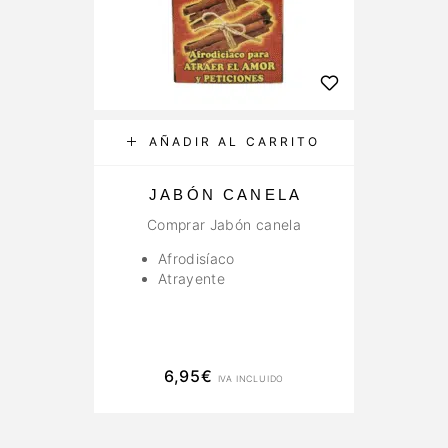
AÑADIR AL CARRITO
JABÓN CANELA
E
Comprar Jabón canela
Afrodisíaco
Atrayente
6,95
€
IVA INCLUIDO