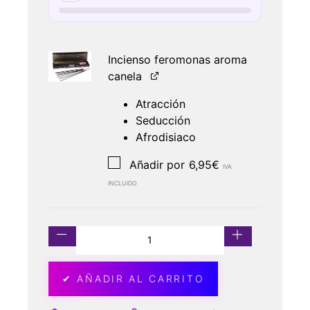
Incienso feromonas aroma
canela
Atracción
Seducción
Afrodisiaco
Añadir por
6,95
€
IVA
INCLUIDO
✔ AÑADIR AL CARRITO