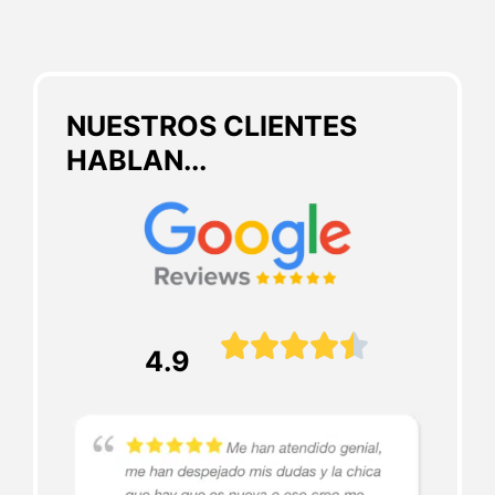
NUESTROS CLIENTES
HABLAN...





4.9