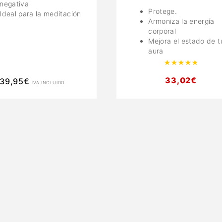
negativa
Protege.
Ideal para la meditación
Armoniza la energía
corporal
Mejora el estado de t
aura
Valor
33,02
€
39,95
€
IVA INCLUIDO