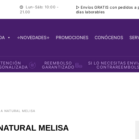
Lun-Sáb: 10:00 -
▷ Envíos GRATIS con pedidos a pa
días laborables
21.00
DA
⭐NOVEDADES⭐
PROMOCIONES
CONÓCENOS
SER
ATENCIÓN
REEMBOLSO
SI LO NECESITAS ENV
SONALIZADA
GARANTIZADO
CONTRAREEMBOL
CIA NATURAL MELISA
NATURAL MELISA