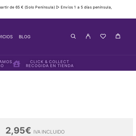
rtir de 65 € (Solo Península) ▷ Envíos 1 a 5 días península,
VICIOS
BLOG
IAMOS
CLICK & COLLECT
SO
RECOGIDA EN TIENDA
2,95
€
IVA INCLUIDO