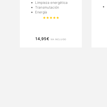
Limpieza energética
Transmutación
Energía
Valorado con
5.00
de 5
14,95
€
IVA INCLUIDO