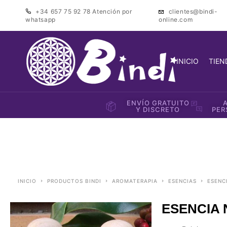
+34 657 75 92 78
Atención por
clientes@bindi-
whatsapp
online.com
INICIO
TIEN
ENVÍO GRATUITO
Y DISCRETO
PER
INICIO
PRODUCTOS BINDI
AROMATERAPIA
ESENCIAS
ESEN
ESENCIA 