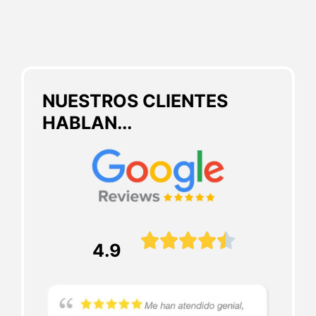
NUESTROS CLIENTES
HABLAN...





4.9