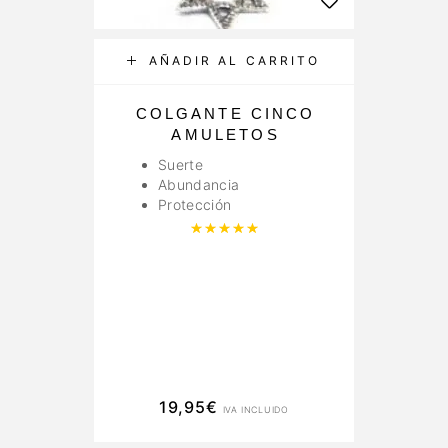
AÑADIR AL CARRITO
COLGANTE CINCO
L
AMULETOS
Suerte
Abundancia
Protección
Valorado con
5.00
de 5
19,95
€
IVA INCLUIDO