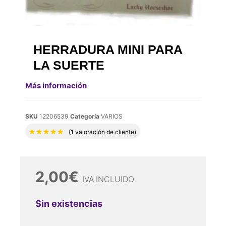
HERRADURA MINI PARA
LA SUERTE
Más información
SKU
12206539
Categoría
VARIOS
Valorado con
5.00
de 5 en base a
1
valora
(
1
valoración de cliente)
2,00
€
IVA INCLUIDO
Sin existencias