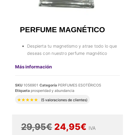
PERFUME MAGNÉTICO
Despierta tu magnetismo y atrae todo lo que
deseas con nuestro perfume magnético
Más información
SKU
1056901
Categoría
PERFUMES ESOTÉRICOS
Etiqueta
prosperidad y abundancia
Valorado con
5.00
de 5 en base a
5
valora
(
5
valoraciones de clientes)
29,95
€
24,95
€
IVA