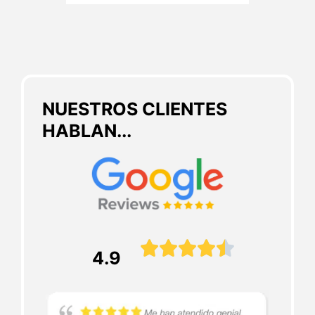
NUESTROS CLIENTES
HABLAN...





4.9