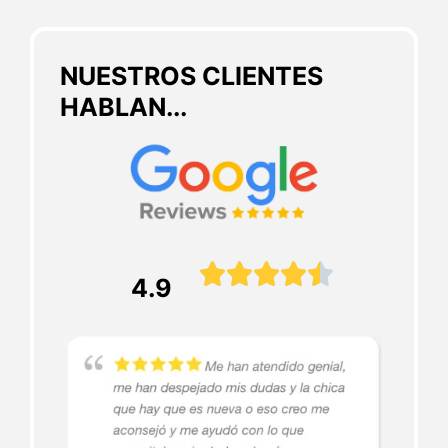
NUESTROS CLIENTES
HABLAN...





4.9