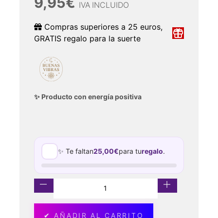
9,95
€
IVA INCLUIDO
Compras superiores a 25 euros,
GRATIS regalo para la suerte
✨ Producto con energía positiva
✨ Te faltan
25,00
€
para tu
regalo
.
✔ AÑADIR AL CARRITO