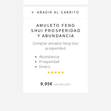
AÑADIR AL CARRITO
AMULETO FENG
A
SHUI PROSPERIDAD
Y ABUNDANCIA
Comprar amuleto feng shui
prosperidad
Abundancia
Prosperidad
Dinero
Valorado con
4.89
de 5
9,95
€
IVA INCLUIDO