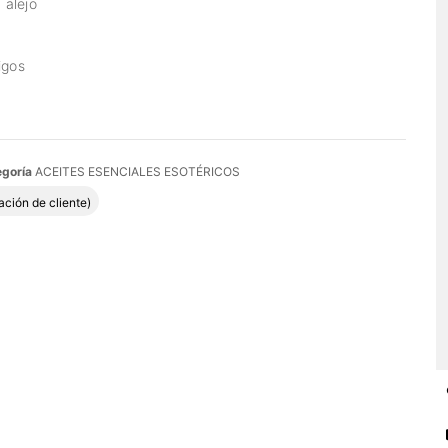
 alejo
igos
goría
ACEITES ESENCIALES ESOTÉRICOS
do con
5.00
de 5 en base a
1
valoración de un cliente
ación de cliente)