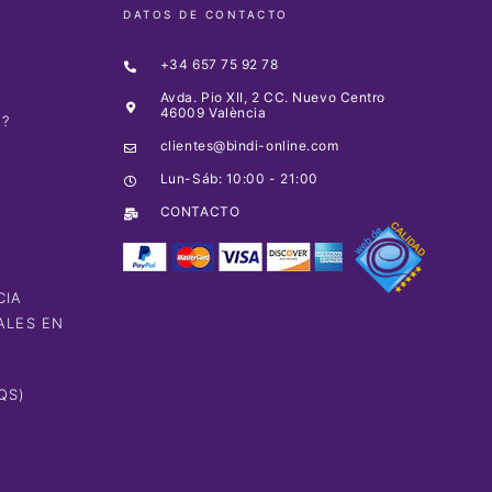
DATOS DE CONTACTO
+34 657 75 92 78
Avda. Pio XII, 2 CC. Nuevo Centro
46009 València
O?
clientes@bindi-online.com
A
Lun-Sáb: 10:00 - 21:00
CONTACTO
CIA
ALES EN
QS)