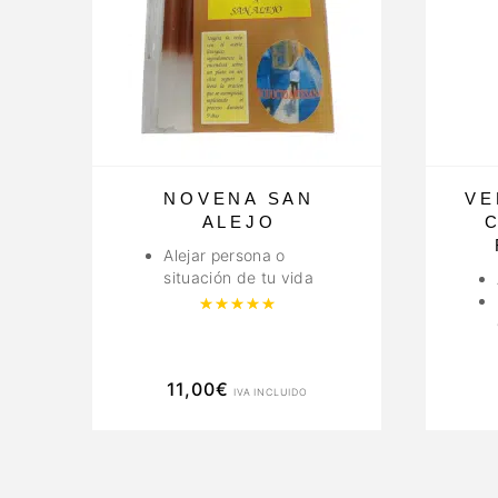
NOVENA SAN
VE
ALEJO
Alejar persona o
situación de tu vida
Valorado con
5.00
de 5
11,00
€
IVA INCLUIDO