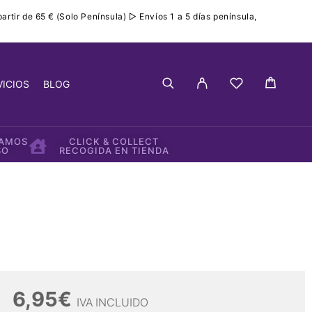
rtir de 65 € (Solo Península) ▷ Envíos 1 a 5 días península,
VICIOS
BLOG
IAMOS
CLICK & COLLECT
SO
RECOGIDA EN TIENDA
6,95
€
IVA INCLUIDO