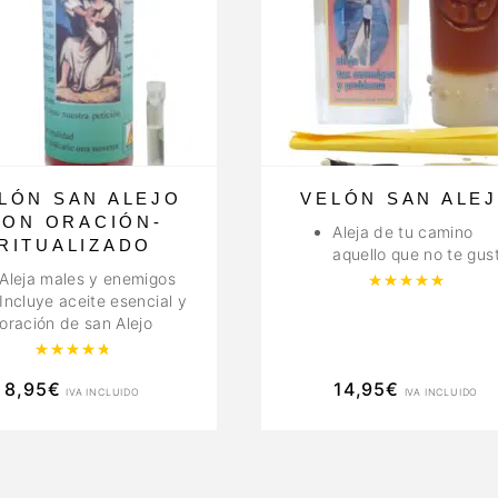
LÓN SAN ALEJO
VELÓN SAN ALE
CON ORACIÓN-
Aleja de tu camino
RITUALIZADO
aquello que no te gus
Aleja males y enemigos
Valor
Incluye aceite esencial y
oración de san Alejo
Valorado con
4.88
de 5
8,95
€
14,95
€
IVA INCLUIDO
IVA INCLUIDO