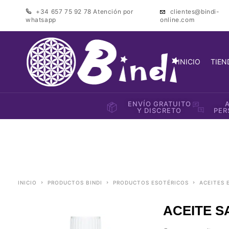
+34 657 75 92 78
Atención por
clientes@bindi-
whatsapp
online.com
INICIO
TIEN
ENVÍO GRATUITO
Y DISCRETO
PER
INICIO
PRODUCTOS BINDI
PRODUCTOS ESOTÉRICOS
ACEITES
ACEITE S