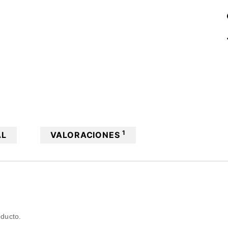
1
AL
VALORACIONES
oducto.