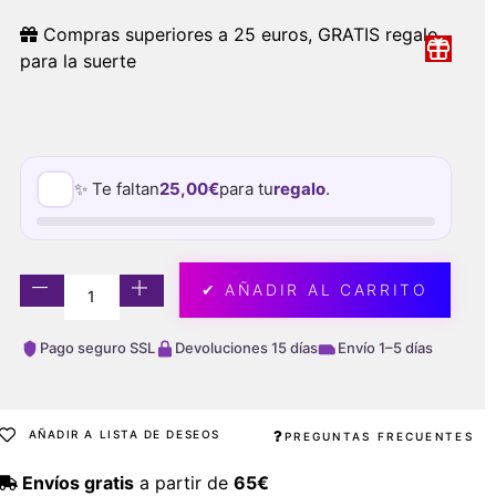
Compras superiores a 25 euros, GRATIS regalo
para la suerte
✨ Te faltan
25,00
€
para tu
regalo
.
✔ AÑADIR AL CARRITO
Pago seguro SSL
Devoluciones 15 días
Envío 1–5 días
AÑADIR A LISTA DE DESEOS
PREGUNTAS FRECUENTES
Envíos gratis
a partir de
65€