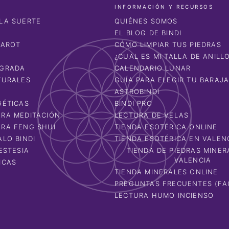
INFORMACIÓN Y RECURSOS
LA SUERTE
QUIÉNES SOMOS
EL BLOG DE BINDI
TAROT
CÓMO LIMPIAR TUS PIEDRAS
¿CUAL ES MI TALLA DE ANILL
AGRADA
CALENDARIO LUNAR
TURALES
GUÍA PARA ELEGIR TU BARAJ
ASTROBINDI
GÉTICAS
BINDI PRO
RA MEDITACIÓN
LECTURA DE VELAS
RA FENG SHUI
TIENDA ESOTÉRICA ONLINE
ALO BINDI
TIENDA ESOTÉRICA EN VALEN
ESTESIA
TIENDA DE PIEDRAS MINER
VALENCIA
ICAS
TIENDA MINERALES ONLINE
PREGUNTAS FRECUENTES (FA
LECTURA HUMO INCIENSO