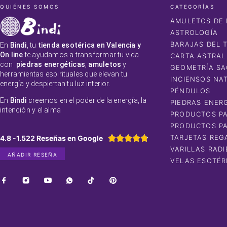
QUIÉNES SOMOS
CATEGORÍAS
AMULETOS DE 
ASTROLOGÍA
BARAJAS DEL 
En
Bindi
, tu
tienda esotérica en Valencia y
On line
te ayudamos a transformar tu vida
CARTA ASTRAL
con
piedras energéticas
,
amuletos
y
GEOMETRÍA S
herramientas espirituales que elevan tu
INCIENSOS NA
energía y despiertan tu luz interior.
PÉNDULOS
En
Bindi
creemos en el poder de la energía, la
PIEDRAS ENER
intención y el alma
PRODUCTOS PA
PRODUCTOS PA
TARJETAS REG
4.8 -1.522 Reseñas en Google





VARILLAS RADI
AÑADIR RESEÑA
VELAS ESOTÉR