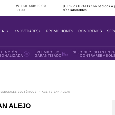
Lun-Sáb: 10:00 -
▷ Envíos GRATIS con pedidos a pa
días laborables
21.00
DA
⭐NOVEDADES⭐
PROMOCIONES
CONÓCENOS
SER
ATENCIÓN
REEMBOLSO
SI LO NECESITAS ENV
SONALIZADA
GARANTIZADO
CONTRAREEMBOL
 ESENCIALES ESOTÉRICOS
ACEITE SAN ALEJO
AN ALEJO