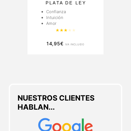
PLATA DE LEY
Confianza
Intuición
Amor
Valorado con
3.00
de 5
14,95
€
IVA INCLUIDO
NUESTROS CLIENTES
HABLAN...