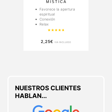
MISTICA
Favorece la apertura
espiritual
Conexión
Relax
Valorado con
4.89
de 5
2,25
€
IVA INCLUIDO
NUESTROS CLIENTES
HABLAN...