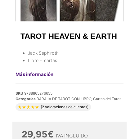
TAROT HEAVEN & EARTH
Jack Sephiroth
Libro + cartas
Más información
SKU
9788865276655
Categorías
BARAJA DE TAROT CON LIBRO
,
Cartas del Tarot
Valorado con
5.00
de 5 en base a
2
valora
(
2
valoraciones de clientes)
29,95
€
IVA INCLUIDO